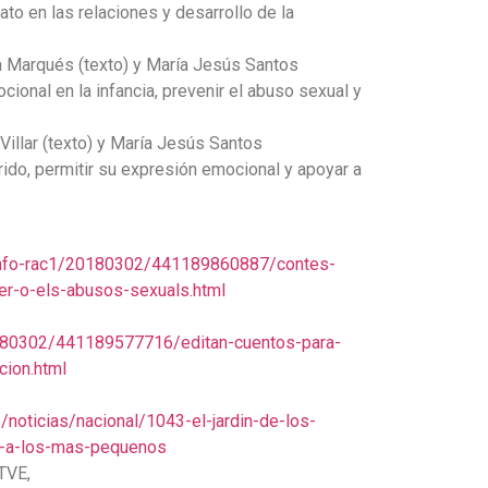
to en las relaciones y desarrollo de la
ía Marqués (texto) y María Jesús Santos
cional en la infancia, prevenir el abuso sexual y
Villar (texto) y María Jesús Santos
erido, permitir su expresión emocional y apoyar a
/info-rac1/20180302/441189860887/contes-
cer-o-els-abusos-sexuals.html
0180302/441189577716/editan-cuentos-para-
cion.html
p/noticias/nacional/1043-el-jardin-de-los-
r-a-los-mas-pequenos
TVE,