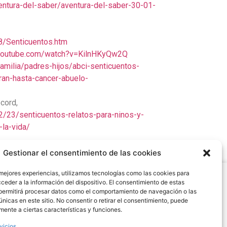
ventura-del-saber/aventura-del-saber-30-01-
18/Senticuentos.htm
.youtube.com/watch?v=KilnHKyQw2Q
amilia/padres-hijos/abci-senticuentos-
ran-hasta-cancer-abuelo-
cord,
2/23/senticuentos-relatos-para-ninos-y-
la-vida/
Gestionar el consentimiento de las cookies
 mejores experiencias, utilizamos tecnologías como las cookies para
Legal
ceder a la información del dispositivo. El consentimiento de estas
Condiciones de Uso y Venta
permitirá procesar datos como el comportamiento de navegación o las
únicas en este sitio. No consentir o retirar el consentimiento, puede
Aviso Legal
mente a ciertas características y funciones.
Cookies
vicios