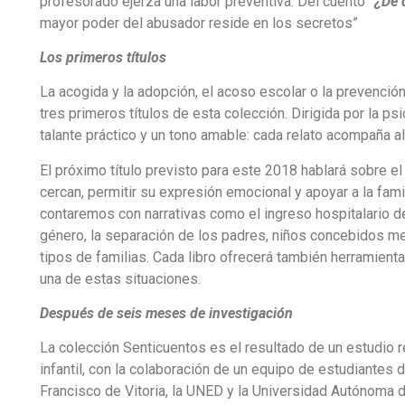
profesorado ejerza una labor preventiva. Del cuento
“¿De 
mayor poder del abusador reside en los secretos”
Los primeros títulos
La acogida y la adopción, el acoso escolar o la prevenci
tres primeros títulos de esta colección. Dirigida por la ps
talante práctico y un tono amable: cada relato acompaña al
El próximo título previsto para este 2018 hablará sobre e
cercan, permitir su expresión emocional y apoyar a la fam
contaremos con narrativas como el ingreso hospitalario de 
género, la separación de los padres, niños concebidos med
tipos de familias. Cada libro ofrecerá también herramient
una de estas situaciones.
Después de seis meses de investigación
La colección Senticuentos es el resultado de un estudio r
infantil, con la colaboración de un equipo de estudiantes
Francisco de Vitoria, la UNED y la Universidad Autónoma 