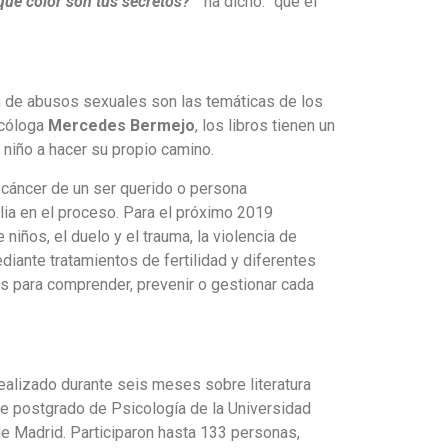
qué color son tus secretos?”
ha dicho: “que el
ón de abusos sexuales son las temáticas de los
icóloga
Mercedes Bermejo
, los libros tienen un
 niño a hacer su propio camino.
l cáncer de un ser querido o persona
ilia en el proceso. Para el próximo 2019
niños, el duelo y el trauma, la violencia de
iante tratamientos de fertilidad y diferentes
as para comprender, prevenir o gestionar cada
ealizado durante seis meses sobre literatura
 de postgrado de Psicología de la Universidad
de Madrid. Participaron hasta 133 personas,