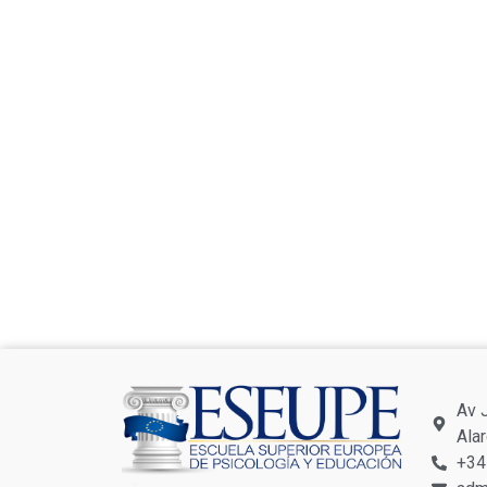
Av 
Ala
+34