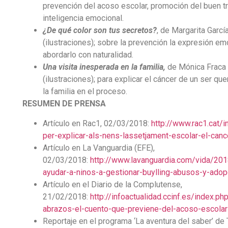
prevención del acoso escolar, promoción del buen tra
inteligencia emocional.
¿De qué color son tus secretos?
, de Margarita Garc
(ilustraciones); sobre la prevención la expresión emo
abordarlo con naturalidad.
Una visita inesperada en la familia,
de Mónica Fraca 
(ilustraciones); para explicar el cáncer de un ser qu
la familia en el proceso.
RESUMEN DE PRENSA
Artículo en Rac1, 02/03/2018:
http://www.rac1.cat
per-explicar-als-nens-lassetjament-escolar-el-can
Artículo en La Vanguardia (EFE),
02/03/2018:
http://www.lavanguardia.com/vida/2
ayudar-a-ninos-a-gestionar-buylling-abusos-y-adop
Artículo en el Diario de la Complutense,
21/02/2018:
http://infoactualidad.ccinf.es/index.ph
abrazos-el-cuento-que-previene-del-acoso-escola
Reportaje en el programa ‘La aventura del saber’ de 