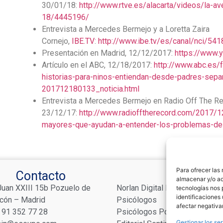
30/01/18:
http://www.rtve.es/alacarta/videos/la-a
18/4445196/
Entrevista a Mercedes Bermejo y a Loretta Zaira
Cornejo,
IBE.TV
:
http://www.ibe.tv/es/canal/nci/54
Presentación en Madrid, 12/12/2017:
https://www
Artículo en el ABC, 12/18/2017:
http://www.abc.es/f
historias-para-ninos-entiendan-desde-padres-sepa
201712180133_noticia.html
Entrevista a Mercedes Bermejo en Radio Off The Re
23/12/17:
http://www.radiofftherecord.com/2017/1
mayores-que-ayudan-a-entender-los-problemas-de-
Para ofrecer las
Contacto
Links
almacenar y/o ac
Juan XXIII 15b Pozuelo de
Norlan Digital Marketing Para
tecnologías nos 
identificaciones 
rcón – Madrid
Psicólogos
afectar negativa
 91 352 77 28
Psicólogos Pozuelo
Gestionar los ser