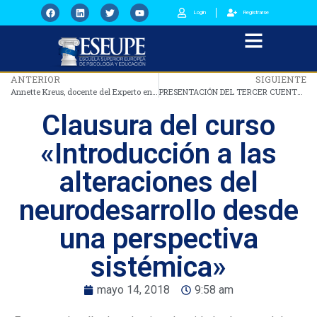
Login
Registrarse
ANTERIOR
SIGUIENTE
Annette Kreus, docente del Experto en Terapia Familiar Sistémica: Adultos, Pareja y Familia
PRESENTACIÓN DEL TERCER CUENTO DE LA COLECCIÓN SENTICUENTOS: ¿De qué color son tus secretos?
Clausura del curso
«Introducción a las
alteraciones del
neurodesarrollo desde
una perspectiva
sistémica»
mayo 14, 2018
9:58 am