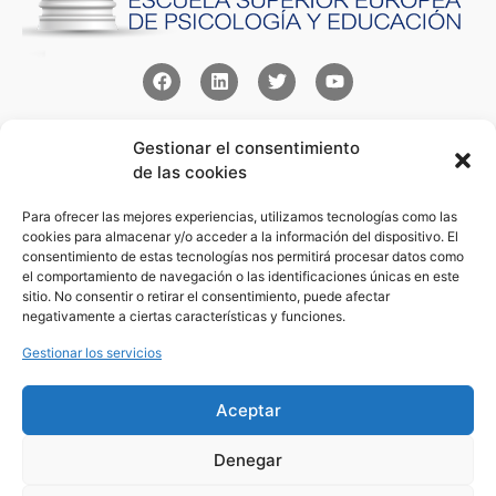
Contacto
Gestionar el consentimiento
Av Juan XXIII 15b Pozuelo de Alarcón – Madrid
de las cookies
+34 91 352 77 28
admin@eseupe.com
Para ofrecer las mejores experiencias, utilizamos tecnologías como las
cookies para almacenar y/o acceder a la información del dispositivo. El
consentimiento de estas tecnologías nos permitirá procesar datos como
Links
el comportamiento de navegación o las identificaciones únicas en este
Norlan Digital Marketing Para Psicólogos
sitio. No consentir o retirar el consentimiento, puede afectar
negativamente a ciertas características y funciones.
Psicólogos Pozuelo
Editorial Sentir
Gestionar los servicios
Psicología Para Tod@s
Aceptar
Legal
Condiciones de Uso y Venta
Denegar
Aviso Legal