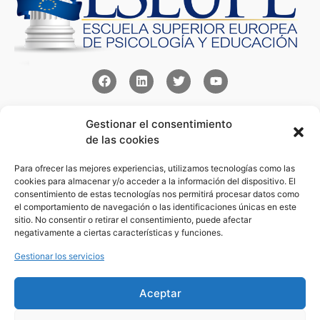
Contacto
Gestionar el consentimiento
Av Juan XXIII 15b Pozuelo de Alarcón – Madrid
de las cookies
+34 91 352 77 28
admin@eseupe.com
Para ofrecer las mejores experiencias, utilizamos tecnologías como las
cookies para almacenar y/o acceder a la información del dispositivo. El
consentimiento de estas tecnologías nos permitirá procesar datos como
Links
el comportamiento de navegación o las identificaciones únicas en este
Norlan Digital Marketing Para Psicólogos
sitio. No consentir o retirar el consentimiento, puede afectar
negativamente a ciertas características y funciones.
Psicólogos Pozuelo
Editorial Sentir
Gestionar los servicios
Psicología Para Tod@s
Aceptar
Legal
Condiciones de Uso y Venta