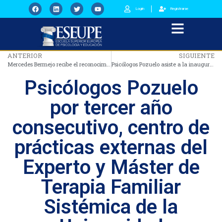
Login
Registrarse
ANTERIOR
SIGUIENTE
Mercedes Bermejo recibe el reconocimiento como Psicóloga Divulgadora otorgado por el Colegio Oficial de Psicólogos de Madrid
Psicólogos Pozuelo asiste a la inauguración de La Periférica
Psicólogos Pozuelo
por tercer año
consecutivo, centro de
prácticas externas del
Experto y Máster de
Terapia Familiar
Sistémica de la