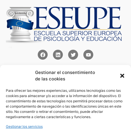
Contacto
Gestionar el consentimiento
Av Juan XXIII 15b Pozuelo de Alarcón – Madrid
de las cookies
+34 91 352 77 28
admin@eseupe.com
Para ofrecer las mejores experiencias, utilizamos tecnologías como las
cookies para almacenar y/o acceder a la información del dispositivo. El
consentimiento de estas tecnologías nos permitirá procesar datos como
Links
el comportamiento de navegación o las identificaciones únicas en este
Norlan Digital Marketing Para Psicólogos
sitio. No consentir o retirar el consentimiento, puede afectar
negativamente a ciertas características y funciones.
Psicólogos Pozuelo
Editorial Sentir
Gestionar los servicios