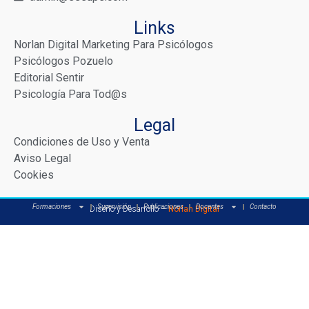
Links
Norlan Digital Marketing Para Psicólogos
Psicólogos Pozuelo
Editorial Sentir
Psicología Para Tod@s
Legal
Condiciones de Uso y Venta
Aviso Legal
Cookies
Formaciones
Supervisión
Publicaciones
Docentes
Contacto
Diseño y Desarrollo –
Norlan Digital