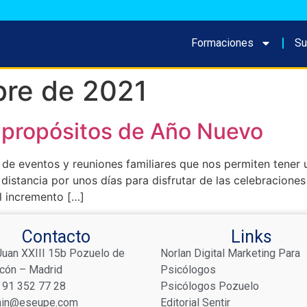
Formaciones
Su
bre de 2021
y propósitos de Año Nuevo
 de eventos y reuniones familiares que nos permiten tener
 distancia por unos días para disfrutar de las celebracione
l incremento […]
Contacto
Links
Juan XXIII 15b Pozuelo de
Norlan Digital Marketing Para
rcón – Madrid
Psicólogos
 91 352 77 28
Psicólogos Pozuelo
in@eseupe.com
Editorial Sentir