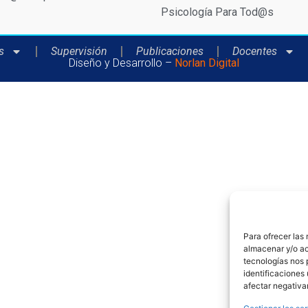
Psicología Para Tod@s
s
Supervisión
Publicaciones
Docentes
Diseño y Desarrollo –
Norlan Digital
Para ofrecer las
almacenar y/o ac
tecnologías nos 
identificaciones 
afectar negativa